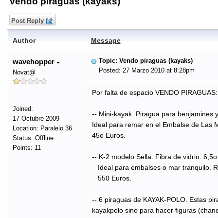
Vendo piraguas (kayaks)
Post Reply
Author
Message
Topic: Vendo piraguas (kayaks)
wavehopper
Posted: 27 Marzo 2010 at 8:28pm
Novat@
Por falta de espacio VENDO PIRAGUAS:
Joined:
-- Mini-kayak. Piragua para benjamines y
17 Octubre 2009
Ideal para remar en el Embalse de Las M
Location: Paralelo 36
45o Euros.
Status: Offline
Points: 11
-- K-2 modelo Sella. Fibra de vidrio. 6,5o
Ideal para embalses o mar tranquilo. R
550 Euros.
-- 6 piraguas de KAYAK-POLO. Estas pira
kayakpolo sino para hacer figuras (chand