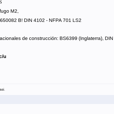
S
ífugo M2,
S 650082 B! DIN 4102 - NFPA 701 LS2
cionales de construcción: BS6399 (Inglaterra), DIN
c/u
asi.