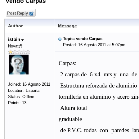
vendo Carpas
Post Reply
Author
Message
Topic: vendo Carpas
istbin
Posted: 16 Agosto 2011 at 5:07pm
Novat@
Carpas:
2 carpas de
6 x4
mts y
una
de
Joined: 16 Agosto 2011
Estructura reforzada de aluminio
Location: España
tornillería en aluminio y acero zi
Status: Offline
Points: 13
Altura total
graduable
de P.V.C. todas
con
paredes
lat