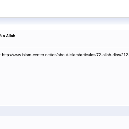
ó a Allah
: http://www.islam-center.net/es/about-islam/articulos/72-allah-dios/21