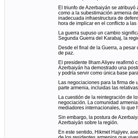
El triunfo de Azerbaiyán se atribuyó 
como a la subestimación armenia de 
inadecuada infraestructura de defens
hora de implicar en el conflicto a l
La guerra supuso un cambio significati
Segunda Guerra del Karabaj, la regi
Desde el final de la Guerra, a pesar 
de paz.
El presidente Ilham Aliyev reafirmó
Azerbaiyán ha demostrado una postur
y podría servir como única base para
Las negociaciones para la firma de 
parte armenia, incluidas las relati
La cuestión de la reintegración de l
negociación. La comunidad armenia d
mediadores internacionales, lo que 
Sin embargo, la postura de Azerbaiyá
Azerbaiyán sobre la región.
En este sentido, Hikmet Hajiyev, ase
de los residentes armenios que vive