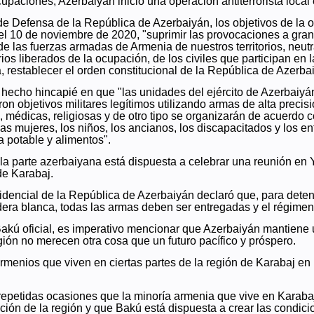
upaciones, Azerbaiyán inició una operación antiterrorista local
de Defensa de la República de Azerbaiyán, los objetivos de la op
a el 10 de noviembre de 2020, "suprimir las provocaciones a gr
e las fuerzas armadas de Armenia de nuestros territorios, neutral
torios liberados de la ocupación, de los civiles que participan en
ia, restablecer el orden constitucional de la República de Azerbai
hecho hincapié en que "las unidades del ejército de Azerbaiyán 
eron objetivos militares legítimos utilizando armas de alta precis
s, médicas, religiosas y de otro tipo se organizarán de acuerdo 
as mujeres, los niños, los ancianos, los discapacitados y los en
 potable y alimentos".
 la parte azerbaiyana está dispuesta a celebrar una reunión en 
de Karabaj.
dencial de la República de Azerbaiyán declaró que, para detener
era blanca, todas las armas deben ser entregadas y el régimen i
 Bakú oficial, es imperativo mencionar que Azerbaiyán mantiene
egión no merecen otra cosa que un futuro pacífico y próspero.
s armenios que viven en ciertas partes de la región de Karabaj e
repetidas ocasiones que la minoría armenia que vive en Karabaj
ción de la región y que Bakú está dispuesta a crear las condic