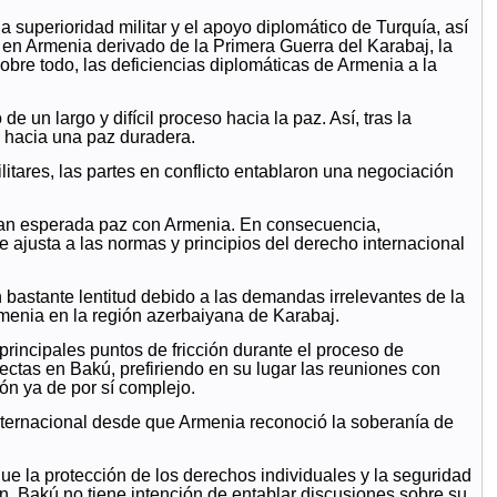
a superioridad militar y el apoyo diplomático de Turquía, así
 en Armenia derivado de la Primera Guerra del Karabaj, la
bre todo, las deficiencias diplomáticas de Armenia a la
e un largo y difícil proceso hacia la paz. Así, tras la
o hacia una paz duradera.
litares, las partes en conflicto entablaron una negociación
 tan esperada paz con Armenia. En consecuencia,
ajusta a las normas y principios del derecho internacional
bastante lentitud debido a las demandas irrelevantes de la
rmenia en la región azerbaiyana de Karabaj.
principales puntos de fricción durante el proceso de
ctas en Bakú, prefiriendo en su lugar las reuniones con
ón ya de por sí complejo.
internacional desde que Armenia reconoció la soberanía de
ue la protección de los derechos individuales y la seguridad
. Bakú no tiene intención de entablar discusiones sobre su