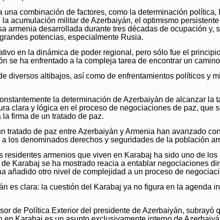
a una combinación de factores, como la determinación política, l
la acumulación militar de Azerbaiyán, el optimismo persistente
a armenia desarrollada durante tres décadas de ocupación y, so
as grandes potencias, especialmente Rusia.
vo en la dinámica de poder regional, pero sólo fue el principio d
ón se ha enfrentado a la compleja tarea de encontrar un camin
de diversos altibajos, así como de enfrentamientos políticos y mi
 constantemente la determinación de Azerbaiyán de alcanzar la
a clara y lógica en el proceso de negociaciones de paz, que se 
 la firma de un tratado de paz.
un tratado de paz entre Azerbaiyán y Armenia han avanzado con 
vas a los denominados derechos y seguridades de la población a
os residentes armenios que viven en Karabaj ha sido uno de los 
e Karabaj se ha mostrado reacia a entablar negociaciones dire
ha añadido otro nivel de complejidad a un proceso de negociaci
n es clara: la cuestión del Karabaj ya no figura en la agenda 
sor de Política Exterior del presidente de Azerbaiyán, subrayó q
n en Karabaj es un asunto exclusivamente interno de Azerbaiyán