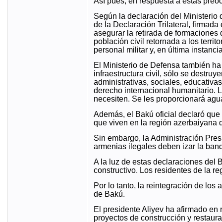
Así pues, en respuesta a estas preoc
Según la declaración del Ministerio 
de la Declaración Trilateral, firmad
asegurar la retirada de formaciones d
población civil retornada a los terri
personal militar y, en última instanc
El Ministerio de Defensa también ha 
infraestructura civil, sólo se destruy
administrativas, sociales, educativa
derecho internacional humanitario. L
necesiten. Se les proporcionará agua
Además, el Bakú oficial declaró que
que viven en la región azerbaiyana 
Sin embargo, la Administración Presi
armenias ilegales deben izar la band
A la luz de estas declaraciones del
constructivo. Los residentes de la r
Por lo tanto, la reintegración de lo
de Bakú.
El presidente Aliyev ha afirmado en 
proyectos de construcción y restaura