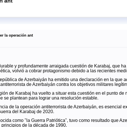
n ant
er la operación ant
durable y profundamente arraigada cuestión de Karabaj, que ha 
ética, volvió a cobrar protagonismo debido a las recientes medid
epública de Azerbaiyán ha emitido una declaración en la que acl
antiterrorista de Azerbaiyán contra los objetivos militares legít
egión de Karabaj ha vuelto a situar esta cuestión en el punto de
ue se plantean para lograr una resolución estable.
ncia de la operación antiterrorista de Azerbaiyán, es esencial e
Guerra del Karabaj de 2020.
ida como "la Guerra Patriótica", tuvo como resultado que Azerb
principios de la década de 1990.