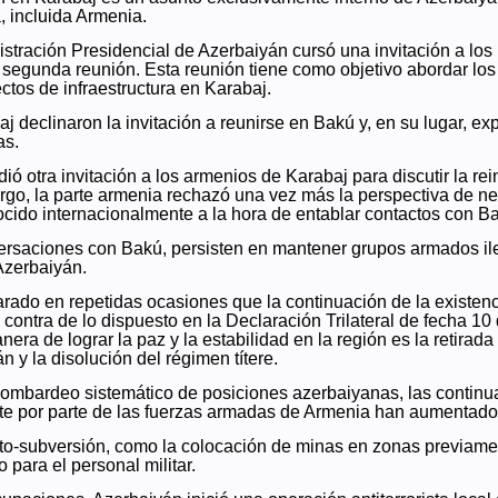
, incluida Armenia.
stración Presidencial de Azerbaiyán cursó una invitación a lo
segunda reunión. Esta reunión tiene como objetivo abordar los
ctos de infraestructura en Karabaj.
 declinaron la invitación a reunirse en Bakú y, en su lugar, ex
as.
ó otra invitación a los armenios de Karabaj para discutir la re
argo, la parte armenia rechazó una vez más la perspectiva de n
cido internacionalmente a la hora de entablar contactos con B
saciones con Bakú, persisten en mantener grupos armados ilega
Azerbaiyán.
arado en repetidas ocasiones que la continuación de la existen
 contra de lo dispuesto en la Declaración Trilateral de fecha 
nera de lograr la paz y la estabilidad en la región es la retira
 y la disolución del régimen títere.
ombardeo sistemático de posiciones azerbaiyanas, las continuas
ate por parte de las fuerzas armadas de Armenia han aumentado 
to-subversión, como la colocación de minas en zonas previame
 para el personal militar.