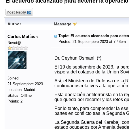
El acuerdo alcanzado para detener la operació
Post Reply
Author
Message
Topic: El acuerdo alcanzado para deten
Carlos Matías
Posted: 21 Septiempbre 2023 at 7:48pm
Novat@
Dr. Ceyhun Osmanli (*)
El 19 de septiembre de 2023, la per
víspera del colapso de la Unión Sovi
Joined:
Así, el Ministerio de Defensa de la R
21 Septiempbre 2023
continuados relativos a la operación 
Location: Madrid
Esta operación antiterrorista en la r
Status: Offline
que queda por recorrer y los retos q
Points: 2
Por lo tanto, para comprender la ese
partes en conflicto tras la Segunda 
La Segunda Guerra del Karabaj, conoc
estado ocupados por Armenia desde 