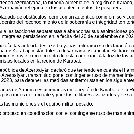
ociedad azerbaiyana, la minoría armenia de la región de Karabaj
Azerbaiyán reflejada en los acontecimientos de posguerra.
plagado de obstáculos, pero con un auténtico compromiso y coope
dentro del reconocimiento de la soberanía e integridad territor
gar a las facciones separatistas a abandonar sus aspiraciones polí
 integrales persistieron en la fecha del 20 de septiembre de 202
o día, las autoridades azerbaiyanas reiteraron su declaración 
na de Karabaj, instándoles a desarmarse y capitular. Se transm
ivamente tras el cumplimiento de esta condición. A la luz de lo
ristas locales en la región de Karabaj.
 República de Azerbaiyán declaró que teniendo en cuenta el lla
 Azerbaiyán, transmitido por el contingente ruso de mantenimien
2023, para detener las medidas antiterroristas en los siguiente
madas de Armenia estacionadas en la región de Karabaj de la R
s posiciones de combate y puestos militares avanzados y se s
s las municiones y el equipo militar pesado.
ho proceso en coordinación con el contingente ruso de mantenim