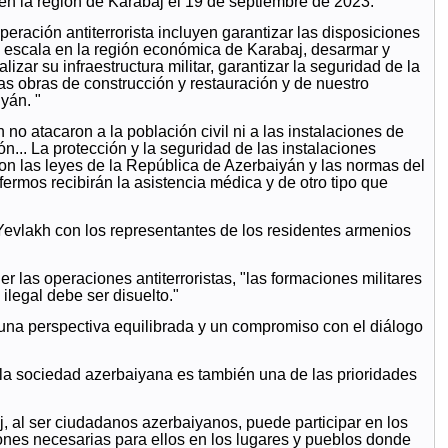
 en la región de Karabaj el 19 de septiembre de 2023.
eración antiterrorista incluyen garantizar las disposiciones
an escala en la región económica de Karabaj, desarmar y
izar su infraestructura militar, garantizar la seguridad de la
 las obras de construcción y restauración y de nuestro
yán. "
no atacaron a la población civil ni a las instalaciones de
ión... La protección y la seguridad de las instalaciones
con las leyes de la República de Azerbaiyán y las normas del
fermos recibirán la asistencia médica y de otro tipo que
Yevlakh con los representantes de los residentes armenios
 las operaciones antiterroristas, "las formaciones militares
legal debe ser disuelto."
 una perspectiva equilibrada y un compromiso con el diálogo
n la sociedad azerbaiyana es también una de las prioridades
, al ser ciudadanos azerbaiyanos, puede participar en los
iones necesarias para ellos en los lugares y pueblos donde