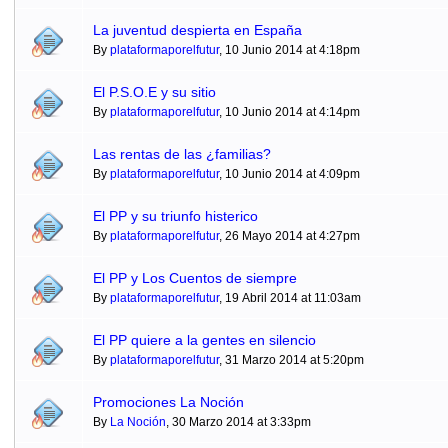
La juventud despierta en España
By
plataformaporelfutur
, 10 Junio 2014 at 4:18pm
El P.S.O.E y su sitio
By
plataformaporelfutur
, 10 Junio 2014 at 4:14pm
Las rentas de las ¿familias?
By
plataformaporelfutur
, 10 Junio 2014 at 4:09pm
El PP y su triunfo histerico
By
plataformaporelfutur
, 26 Mayo 2014 at 4:27pm
El PP y Los Cuentos de siempre
By
plataformaporelfutur
, 19 Abril 2014 at 11:03am
El PP quiere a la gentes en silencio
By
plataformaporelfutur
, 31 Marzo 2014 at 5:20pm
Promociones La Noción
By
La Noción
, 30 Marzo 2014 at 3:33pm