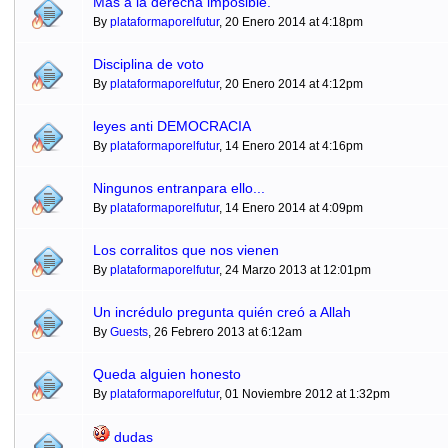
Mas a la derecha imposible.
By
plataformaporelfutur
, 20 Enero 2014 at 4:18pm
Disciplina de voto
By
plataformaporelfutur
, 20 Enero 2014 at 4:12pm
leyes anti DEMOCRACIA
By
plataformaporelfutur
, 14 Enero 2014 at 4:16pm
Ningunos entranpara ello...
By
plataformaporelfutur
, 14 Enero 2014 at 4:09pm
Los corralitos que nos vienen
By
plataformaporelfutur
, 24 Marzo 2013 at 12:01pm
Un incrédulo pregunta quién creó a Allah
By
Guests
, 26 Febrero 2013 at 6:12am
Queda alguien honesto
By
plataformaporelfutur
, 01 Noviembre 2012 at 1:32pm
dudas