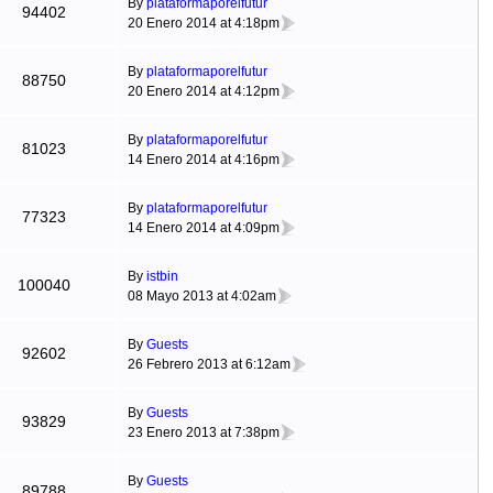
By
plataformaporelfutur
94402
20 Enero 2014 at 4:18pm
By
plataformaporelfutur
88750
20 Enero 2014 at 4:12pm
By
plataformaporelfutur
81023
14 Enero 2014 at 4:16pm
By
plataformaporelfutur
77323
14 Enero 2014 at 4:09pm
By
istbin
100040
08 Mayo 2013 at 4:02am
By
Guests
92602
26 Febrero 2013 at 6:12am
By
Guests
93829
23 Enero 2013 at 7:38pm
By
Guests
89788