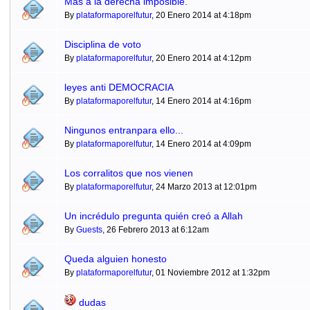
Mas a la derecha imposible.
By
plataformaporelfutur
, 20 Enero 2014 at 4:18pm
Disciplina de voto
By
plataformaporelfutur
, 20 Enero 2014 at 4:12pm
leyes anti DEMOCRACIA
By
plataformaporelfutur
, 14 Enero 2014 at 4:16pm
Ningunos entranpara ello...
By
plataformaporelfutur
, 14 Enero 2014 at 4:09pm
Los corralitos que nos vienen
By
plataformaporelfutur
, 24 Marzo 2013 at 12:01pm
Un incrédulo pregunta quién creó a Allah
By
Guests
, 26 Febrero 2013 at 6:12am
Queda alguien honesto
By
plataformaporelfutur
, 01 Noviembre 2012 at 1:32pm
dudas