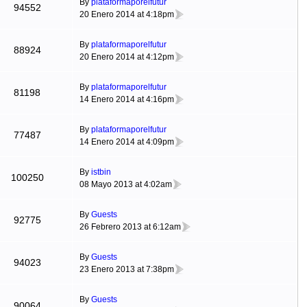
By
plataformaporelfutur
94552
20 Enero 2014 at 4:18pm
By
plataformaporelfutur
88924
20 Enero 2014 at 4:12pm
By
plataformaporelfutur
81198
14 Enero 2014 at 4:16pm
By
plataformaporelfutur
77487
14 Enero 2014 at 4:09pm
By
istbin
100250
08 Mayo 2013 at 4:02am
By
Guests
92775
26 Febrero 2013 at 6:12am
By
Guests
94023
23 Enero 2013 at 7:38pm
By
Guests
90064