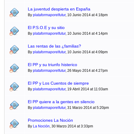
La juventud despierta en España
By
plataformaporelfutur
, 10 Junio 2014 at 4:18pm
El P.S.O.E y su sitio
By
plataformaporelfutur
, 10 Junio 2014 at 4:14pm
Las rentas de las ¿familias?
By
plataformaporelfutur
, 10 Junio 2014 at 4:09pm
El PP y su triunfo histerico
By
plataformaporelfutur
, 26 Mayo 2014 at 4:27pm
El PP y Los Cuentos de siempre
By
plataformaporelfutur
, 19 Abril 2014 at 11:03am
El PP quiere a la gentes en silencio
By
plataformaporelfutur
, 31 Marzo 2014 at 5:20pm
Promociones La Noción
By
La Noción
, 30 Marzo 2014 at 3:33pm