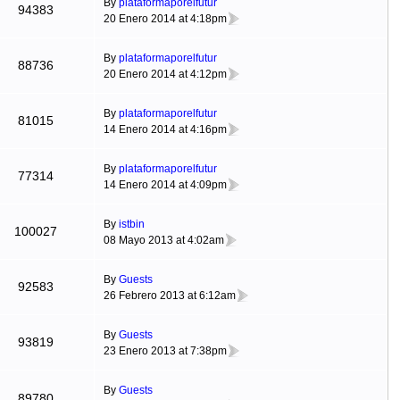
By
plataformaporelfutur
94383
20 Enero 2014 at 4:18pm
By
plataformaporelfutur
88736
20 Enero 2014 at 4:12pm
By
plataformaporelfutur
81015
14 Enero 2014 at 4:16pm
By
plataformaporelfutur
77314
14 Enero 2014 at 4:09pm
By
istbin
100027
08 Mayo 2013 at 4:02am
By
Guests
92583
26 Febrero 2013 at 6:12am
By
Guests
93819
23 Enero 2013 at 7:38pm
By
Guests
89780