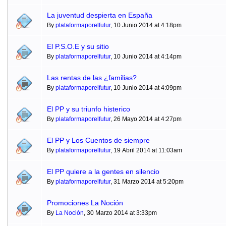
La juventud despierta en España
By
plataformaporelfutur
, 10 Junio 2014 at 4:18pm
El P.S.O.E y su sitio
By
plataformaporelfutur
, 10 Junio 2014 at 4:14pm
Las rentas de las ¿familias?
By
plataformaporelfutur
, 10 Junio 2014 at 4:09pm
El PP y su triunfo histerico
By
plataformaporelfutur
, 26 Mayo 2014 at 4:27pm
El PP y Los Cuentos de siempre
By
plataformaporelfutur
, 19 Abril 2014 at 11:03am
El PP quiere a la gentes en silencio
By
plataformaporelfutur
, 31 Marzo 2014 at 5:20pm
Promociones La Noción
By
La Noción
, 30 Marzo 2014 at 3:33pm