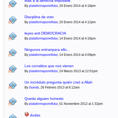
Mas a la derecha imposible.
By
plataformaporelfutur
, 20 Enero 2014 at 4:18pm
Disciplina de voto
By
plataformaporelfutur
, 20 Enero 2014 at 4:12pm
leyes anti DEMOCRACIA
By
plataformaporelfutur
, 14 Enero 2014 at 4:16pm
Ningunos entranpara ello...
By
plataformaporelfutur
, 14 Enero 2014 at 4:09pm
Los corralitos que nos vienen
By
plataformaporelfutur
, 24 Marzo 2013 at 12:01pm
Un incrédulo pregunta quién creó a Allah
By
Guests
, 26 Febrero 2013 at 6:12am
Queda alguien honesto
By
plataformaporelfutur
, 01 Noviembre 2012 at 1:32pm
dudas