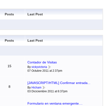
Posts
Last Post
Posts
Last Post
Contador de Visitas
15
By
vickyvictoria
07 Octubre 2011 at 2:37pm
[JAVASCRIPT/HTML] Confirmar entrada...
8
By
Hicham
03 Diciciembre 2011 at 6:37pm
Formulario en ventana emergente....