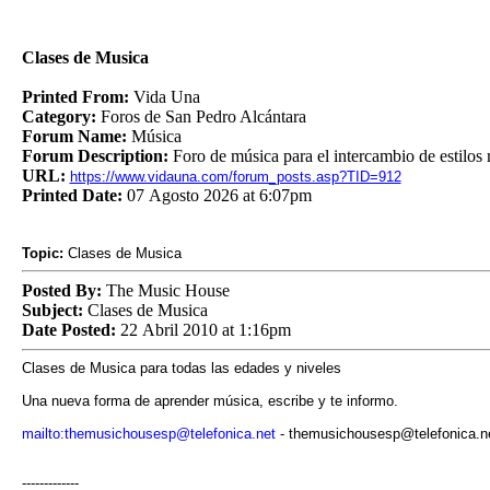
Clases de Musica
Printed From:
Vida Una
Category:
Foros de San Pedro Alcántara
Forum Name:
Música
Forum Description:
Foro de música para el intercambio de estilos 
URL:
https://www.vidauna.com/forum_posts.asp?TID=912
Printed Date:
07 Agosto 2026 at 6:07pm
Topic:
Clases de Musica
Posted By:
The Music House
Subject:
Clases de Musica
Date Posted:
22 Abril 2010 at 1:16pm
Clases de Musica para todas las edades y niveles
Una nueva forma de aprender música, escribe y te informo.
mailto:themusichousesp@telefonica.net
- themusichousesp@telefonica.n
-------------