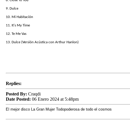
8. Close To You
9. Dulce
10. Mi Habitación
11. It's My Time
12. Te Me Vas
13. Dulce (Versión Acústica con Arthur Hanlon)
Replies:
Posted By:
Craqdi
Date Posted:
06 Enero 2024 at 5:48pm
El mejor disco La Gran Mujer Todopoderosa de todo el cosmos