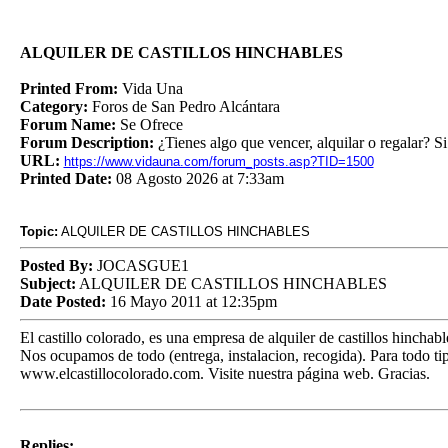
ALQUILER DE CASTILLOS HINCHABLES
Printed From:
Vida Una
Category:
Foros de San Pedro Alcántara
Forum Name:
Se Ofrece
Forum Description:
¿Tienes algo que vencer, alquilar o regalar? Si
URL:
https://www.vidauna.com/forum_posts.asp?TID=1500
Printed Date:
08 Agosto 2026 at 7:33am
Topic:
ALQUILER DE CASTILLOS HINCHABLES
Posted By:
JOCASGUE1
Subject:
ALQUILER DE CASTILLOS HINCHABLES
Date Posted:
16 Mayo 2011 at 12:35pm
El castillo colorado, es una empresa de alquiler de castillos hinch
Nos ocupamos de todo (entrega, instalacion, recogida). Para todo ti
www.elcastillocolorado.com. Visite nuestra página web. Gracias.
Replies: