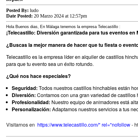
Posted By:
ludo
Date Posted:
20 Marzo 2024 at 12:57pm
Hola Buenos dias, En Málaga tenemos la empresa Telecastillo :
¡Telecastillo: Diversión garantizada para tus eventos en
¿Buscas la mejor manera de hacer que tu fiesta o evento
Telecastillo es la empresa líder en alquiler de castillos hi
para que tu evento sea un éxito rotundo.
¿Qué nos hace especiales?
Seguridad:
Todos nuestros castillos hinchables están h
Diversión:
Contamos con una gran variedad de castillos h
Profesionalidad:
Nuestro equipo de animadores está altam
Personalización:
Adaptamos nuestros servicios a tus ne
Visitarnos en
https://www.telecastillo.com/" rel="nofollow
- h