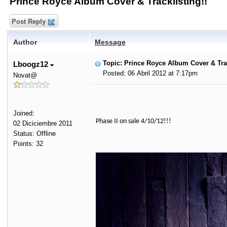
Prince Royce Album Cover & Tracklisting!!
Post Reply
Author
Message
Topic: Prince Royce Album Cover & Trac
Lboogz12
Posted: 06 Abril 2012 at 7:17pm
Novat@
Joined:
Phase II on sale 4/10/12!!!
02 Diciciembre 2011
Status: Offline
Points: 32