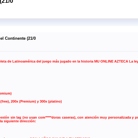
(21/0
el Continente (21/0
pleta de Latinoamérica del juego más jugado en la historia MU ONLINE AZTECA La le
remium)
ree), 200x (Premium) y 300x (platino)
ón sin lag (no usan com*****doras caseras), con atención muy personalizada y pro
la siguiente dirección: