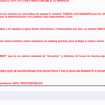
azteca.com.mx
CON 4 AÑOS ONLINE A TU SERVICIO.
s eventos ya conocidos de season 6, eventos TODOS LOS SABADOS por los GMs qu
s por la administracion con premios muy importantes y mas.
 y en equipos y gana dinero electrónico, 2 temporadas por año, un evento UNICO de 
nunca termine, todos empiezan en ranking general, pero al llegar a ciertos resets soli
 que es un evento semanal de "donacion" y obtienes 12 horas de mucha experie
DORES QUE SE HACEN PASAR POR NOSOTROS Y SOLO BUSCAN ROBARTE O ESTA
, servidores 100% PROFESIONALES
**************************************************************************