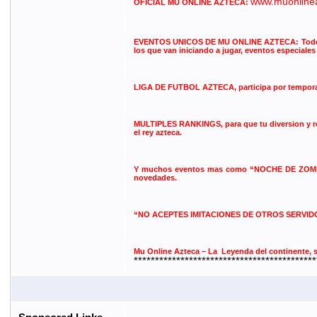
www.muonline
OFICIAL MU ONLINE AZTECA:
EVENTOS UNICOS DE MU ONLINE AZTECA: Todos lo
los que van iniciando a jugar, eventos especiale
LIGA DE FUTBOL AZTECA, participa por temporadas
MULTIPLES RANKINGS, para que tu diversion y reto 
el rey azteca.
Y muchos eventos mas como “NOCHE DE ZOMBIES”
novedades.
“NO ACEPTES IMITACIONES DE OTROS SERVI
Mu Online Azteca – La Leyenda del continente
*******************************************