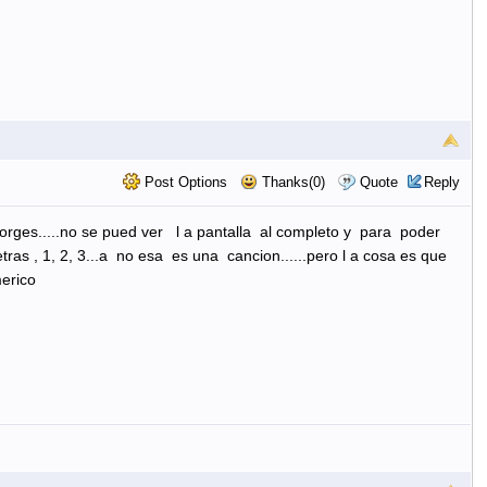
Post Options
Thanks(0)
Quote
Reply
orges.....no se pued ver l a pantalla al completo y para poder
as , 1, 2, 3...a no esa es una cancion......pero l a cosa es que
erico