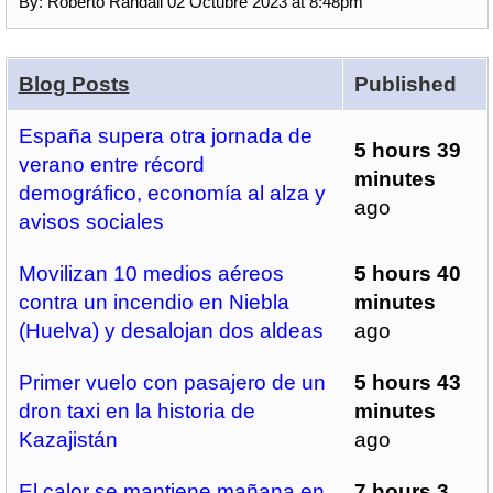
By: Roberto Randall 02 Octubre 2023 at 8:48pm
Blog Posts
Published
España supera otra jornada de
5 hours 39
verano entre récord
minutes
demográfico, economía al alza y
ago
avisos sociales
Movilizan 10 medios aéreos
5 hours 40
contra un incendio en Niebla
minutes
(Huelva) y desalojan dos aldeas
ago
Primer vuelo con pasajero de un
5 hours 43
dron taxi en la historia de
minutes
Kazajistán
ago
El calor se mantiene mañana en
7 hours 3