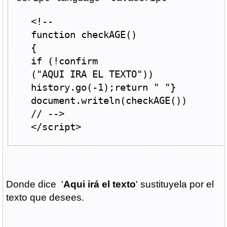
<!--
function
 checkAGE
()
{
if
(!
confirm
(
"AQUI IRA EL TEXTO"
))
history
.
go
(-
1
);
return
" "
}
document
.
writeln
(
checkAGE
())
// -->
</script>
Donde dice '
Aqui irá el texto
' sustituyela por el
texto que desees.
________________________