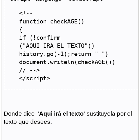
<!--
function
 checkAGE
()
{
if
(!
confirm
(
"AQUI IRA EL TEXTO"
))
history
.
go
(-
1
);
return
" "
}
document
.
writeln
(
checkAGE
())
// -->
</script>
Donde dice '
Aqui irá el texto
' sustituyela por el
texto que desees.
________________________