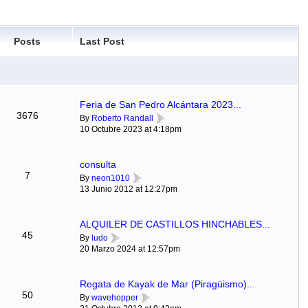
Posts
Last Post
Feria de San Pedro Alcántara 2023...
3676
By
Roberto Randall
10 Octubre 2023 at 4:18pm
consulta
7
By
neon1010
13 Junio 2012 at 12:27pm
ALQUILER DE CASTILLOS HINCHABLES...
45
By
ludo
20 Marzo 2024 at 12:57pm
Regata de Kayak de Mar (Piragüismo)...
50
By
wavehopper