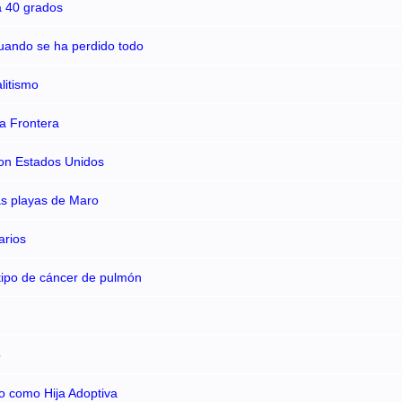
a 40 grados
cuando se ha perdido todo
litismo
la Frontera
 con Estados Unidos
as playas de Maro
arios
 tipo de cáncer de pulmón
o
o como Hija Adoptiva