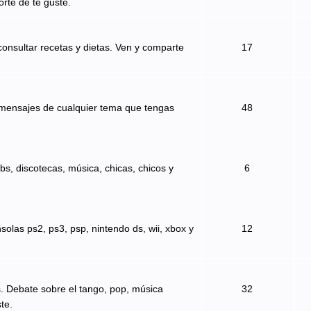
orte de te guste.
onsultar recetas y dietas. Ven y comparte
17
 mensajes de cualquier tema que tengas
48
bs, discotecas, música, chicas, chicos y
6
solas ps2, ps3, psp, nintendo ds, wii, xbox y
12
s. Debate sobre el tango, pop, música
32
te.