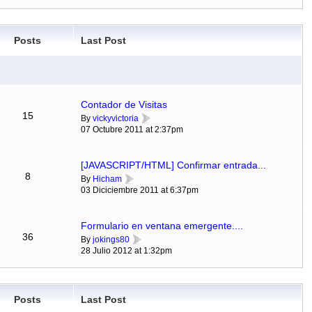
Posts
Last Post
Contador de Visitas
15
By
vickyvictoria
07 Octubre 2011 at 2:37pm
[JAVASCRIPT/HTML] Confirmar entrada...
8
By
Hicham
03 Diciciembre 2011 at 6:37pm
Formulario en ventana emergente....
36
By
jokings80
28 Julio 2012 at 1:32pm
Posts
Last Post