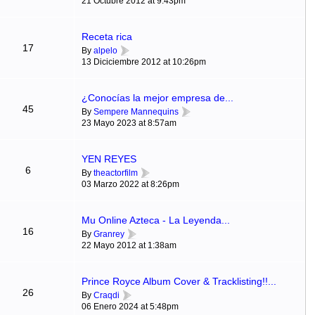
21 Octubre 2012 at 9:43pm
Receta rica
17
By
alpelo
13 Diciciembre 2012 at 10:26pm
¿Conocías la mejor empresa de...
45
By
Sempere Mannequins
23 Mayo 2023 at 8:57am
YEN REYES
6
By
theactorfilm
03 Marzo 2022 at 8:26pm
Mu Online Azteca - La Leyenda...
16
By
Granrey
22 Mayo 2012 at 1:38am
Prince Royce Album Cover & Tracklisting!!...
26
By
Craqdi
06 Enero 2024 at 5:48pm