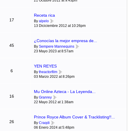
21 Octubre 2012 at 9:43pm
Receta rica
17
By
alpelo
13 Diciciembre 2012 at 10:26pm
¿Conocías la mejor empresa de...
45
By
Sempere Mannequins
23 Mayo 2023 at 8:57am
YEN REYES
6
By
theactorfilm
03 Marzo 2022 at 8:26pm
Mu Online Azteca - La Leyenda...
16
By
Granrey
22 Mayo 2012 at 1:38am
Prince Royce Album Cover & Tracklisting!!...
26
By
Craqdi
06 Enero 2024 at 5:48pm