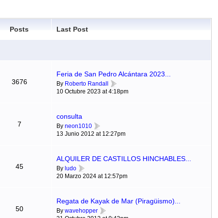
Posts
Last Post
Feria de San Pedro Alcántara 2023...
3676
By
Roberto Randall
10 Octubre 2023 at 4:18pm
consulta
7
By
neon1010
13 Junio 2012 at 12:27pm
ALQUILER DE CASTILLOS HINCHABLES...
45
By
ludo
20 Marzo 2024 at 12:57pm
Regata de Kayak de Mar (Piragüismo)...
50
By
wavehopper