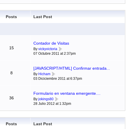
Posts
Last Post
Contador de Visitas
15
By
vickyvictoria
07 Octubre 2011 at 2:37pm
[JAVASCRIPT/HTML] Confirmar entrada...
8
By
Hicham
03 Diciciembre 2011 at 6:37pm
Formulario en ventana emergente....
36
By
jokings80
28 Julio 2012 at 1:32pm
Posts
Last Post