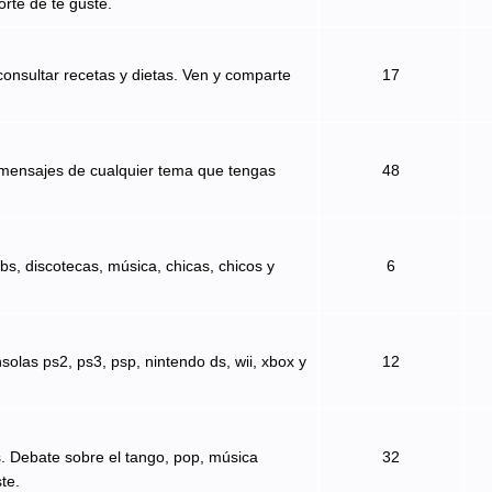
orte de te guste.
onsultar recetas y dietas. Ven y comparte
17
 mensajes de cualquier tema que tengas
48
bs, discotecas, música, chicas, chicos y
6
solas ps2, ps3, psp, nintendo ds, wii, xbox y
12
s. Debate sobre el tango, pop, música
32
te.