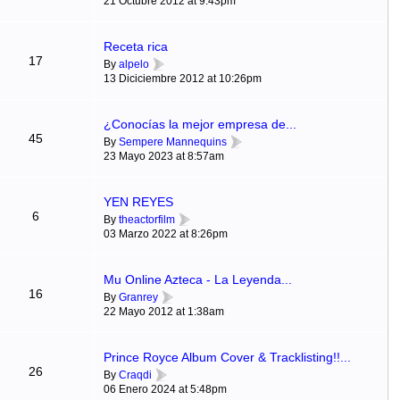
21 Octubre 2012 at 9:43pm
Receta rica
17
By
alpelo
13 Diciciembre 2012 at 10:26pm
¿Conocías la mejor empresa de...
45
By
Sempere Mannequins
23 Mayo 2023 at 8:57am
YEN REYES
6
By
theactorfilm
03 Marzo 2022 at 8:26pm
Mu Online Azteca - La Leyenda...
16
By
Granrey
22 Mayo 2012 at 1:38am
Prince Royce Album Cover & Tracklisting!!...
26
By
Craqdi
06 Enero 2024 at 5:48pm