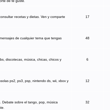
orte de te guste.
onsultar recetas y dietas. Ven y comparte
17
 mensajes de cualquier tema que tengas
48
bs, discotecas, música, chicas, chicos y
6
solas ps2, ps3, psp, nintendo ds, wii, xbox y
12
s. Debate sobre el tango, pop, música
32
te.