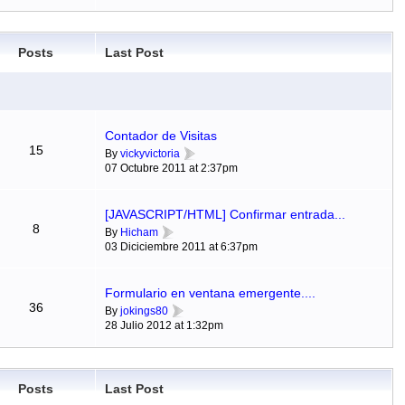
Posts
Last Post
Contador de Visitas
15
By
vickyvictoria
07 Octubre 2011 at 2:37pm
[JAVASCRIPT/HTML] Confirmar entrada...
8
By
Hicham
03 Diciciembre 2011 at 6:37pm
Formulario en ventana emergente....
36
By
jokings80
28 Julio 2012 at 1:32pm
Posts
Last Post