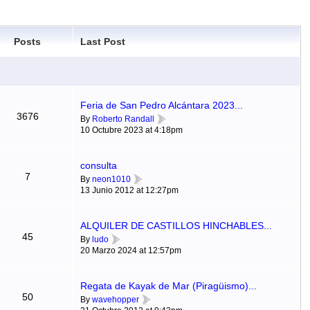
Posts
Last Post
Feria de San Pedro Alcántara 2023...
3676
By
Roberto Randall
10 Octubre 2023 at 4:18pm
consulta
7
By
neon1010
13 Junio 2012 at 12:27pm
ALQUILER DE CASTILLOS HINCHABLES...
45
By
ludo
20 Marzo 2024 at 12:57pm
Regata de Kayak de Mar (Piragüismo)...
50
By
wavehopper