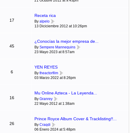
21 Octubre 2012 at 9:43pm
Receta rica
17
By
alpelo
13 Diciciembre 2012 at 10:26pm
¿Conocías la mejor empresa de...
45
By
Sempere Mannequins
23 Mayo 2023 at 8:57am
YEN REYES
6
By
theactorfilm
03 Marzo 2022 at 8:26pm
Mu Online Azteca - La Leyenda...
16
By
Granrey
22 Mayo 2012 at 1:38am
Prince Royce Album Cover & Tracklisting!!...
26
By
Craqdi
06 Enero 2024 at 5:48pm