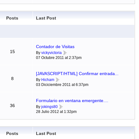
Posts
Last Post
Contador de Visitas
15
By
vickyvictoria
07 Octubre 2011 at 2:37pm
[JAVASCRIPT/HTML] Confirmar entrada...
8
By
Hicham
03 Diciciembre 2011 at 6:37pm
Formulario en ventana emergente....
36
By
jokings80
28 Julio 2012 at 1:32pm
Posts
Last Post