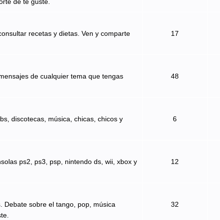
orte de te guste.
onsultar recetas y dietas. Ven y comparte
17
 mensajes de cualquier tema que tengas
48
bs, discotecas, música, chicas, chicos y
6
solas ps2, ps3, psp, nintendo ds, wii, xbox y
12
s. Debate sobre el tango, pop, música
32
te.