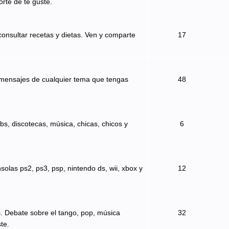
orte de te guste.
onsultar recetas y dietas. Ven y comparte
17
 mensajes de cualquier tema que tengas
48
bs, discotecas, música, chicas, chicos y
6
solas ps2, ps3, psp, nintendo ds, wii, xbox y
12
s. Debate sobre el tango, pop, música
32
te.