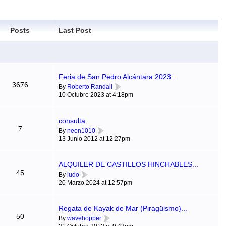
Posts
Last Post
Feria de San Pedro Alcántara 2023...
3676
By
Roberto Randall
10 Octubre 2023 at 4:18pm
consulta
7
By
neon1010
13 Junio 2012 at 12:27pm
ALQUILER DE CASTILLOS HINCHABLES...
45
By
ludo
20 Marzo 2024 at 12:57pm
Regata de Kayak de Mar (Piragüismo)...
50
By
wavehopper