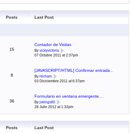
Posts
Last Post
Contador de Visitas
15
By
vickyvictoria
07 Octubre 2011 at 2:37pm
[JAVASCRIPT/HTML] Confirmar entrada...
8
By
Hicham
03 Diciciembre 2011 at 6:37pm
Formulario en ventana emergente....
36
By
jokings80
28 Julio 2012 at 1:32pm
Posts
Last Post