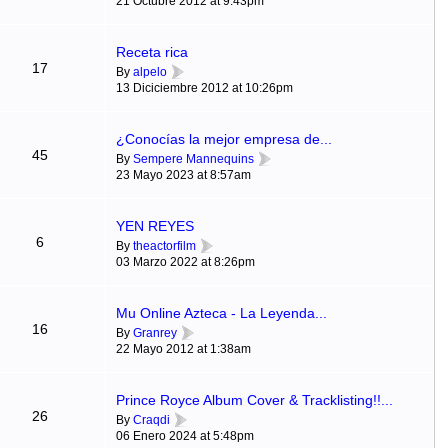
21 Octubre 2012 at 9:43pm
Receta rica
17
By
alpelo
13 Diciciembre 2012 at 10:26pm
¿Conocías la mejor empresa de...
45
By
Sempere Mannequins
23 Mayo 2023 at 8:57am
YEN REYES
6
By
theactorfilm
03 Marzo 2022 at 8:26pm
Mu Online Azteca - La Leyenda...
16
By
Granrey
22 Mayo 2012 at 1:38am
Prince Royce Album Cover & Tracklisting!!...
26
By
Craqdi
06 Enero 2024 at 5:48pm