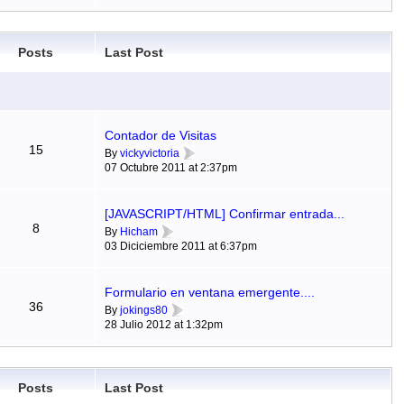
Posts
Last Post
Contador de Visitas
15
By
vickyvictoria
07 Octubre 2011 at 2:37pm
[JAVASCRIPT/HTML] Confirmar entrada...
8
By
Hicham
03 Diciciembre 2011 at 6:37pm
Formulario en ventana emergente....
36
By
jokings80
28 Julio 2012 at 1:32pm
Posts
Last Post