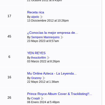
21 Octubre 2012 at 9:43pm
Receta rica
17
By
alpelo
13 Diciciembre 2012 at 10:26pm
¿Conocías la mejor empresa de...
45
By
Sempere Mannequins
23 Mayo 2023 at 8:57am
YEN REYES
6
By
theactorfilm
03 Marzo 2022 at 8:26pm
Mu Online Azteca - La Leyenda...
16
By
Granrey
22 Mayo 2012 at 1:38am
Prince Royce Album Cover & Tracklisting!!...
26
By
Craqdi
06 Enero 2024 at 5:48pm