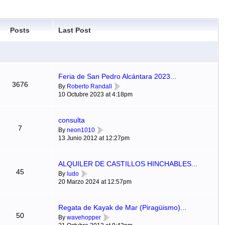
Posts
Last Post
Feria de San Pedro Alcántara 2023...
3676
By
Roberto Randall
10 Octubre 2023 at 4:18pm
consulta
7
By
neon1010
13 Junio 2012 at 12:27pm
ALQUILER DE CASTILLOS HINCHABLES...
45
By
ludo
20 Marzo 2024 at 12:57pm
Regata de Kayak de Mar (Piragüismo)...
50
By
wavehopper