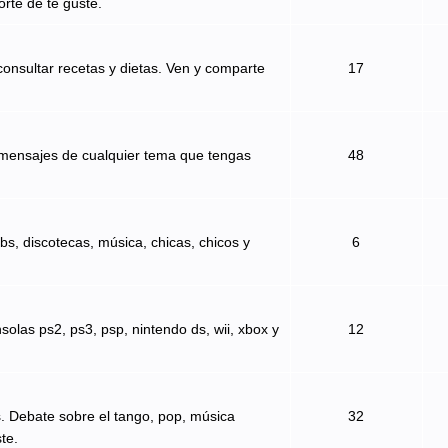
orte de te guste.
onsultar recetas y dietas. Ven y comparte
17
 mensajes de cualquier tema que tengas
48
bs, discotecas, música, chicas, chicos y
6
solas ps2, ps3, psp, nintendo ds, wii, xbox y
12
s. Debate sobre el tango, pop, música
32
te.