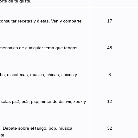
orte de te guste.
onsultar recetas y dietas. Ven y comparte
17
 mensajes de cualquier tema que tengas
48
bs, discotecas, música, chicas, chicos y
6
solas ps2, ps3, psp, nintendo ds, wii, xbox y
12
s. Debate sobre el tango, pop, música
32
te.