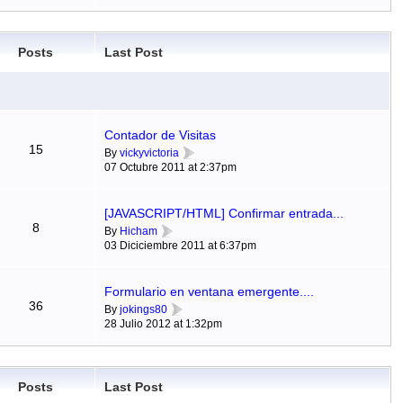
Posts
Last Post
Contador de Visitas
15
By
vickyvictoria
07 Octubre 2011 at 2:37pm
[JAVASCRIPT/HTML] Confirmar entrada...
8
By
Hicham
03 Diciciembre 2011 at 6:37pm
Formulario en ventana emergente....
36
By
jokings80
28 Julio 2012 at 1:32pm
Posts
Last Post