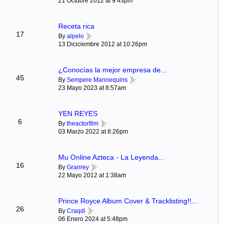
21 Octubre 2012 at 9:43pm
Receta rica
17
By
alpelo
13 Diciciembre 2012 at 10:26pm
¿Conocías la mejor empresa de...
45
By
Sempere Mannequins
23 Mayo 2023 at 8:57am
YEN REYES
6
By
theactorfilm
03 Marzo 2022 at 8:26pm
Mu Online Azteca - La Leyenda...
16
By
Granrey
22 Mayo 2012 at 1:38am
Prince Royce Album Cover & Tracklisting!!...
26
By
Craqdi
06 Enero 2024 at 5:48pm