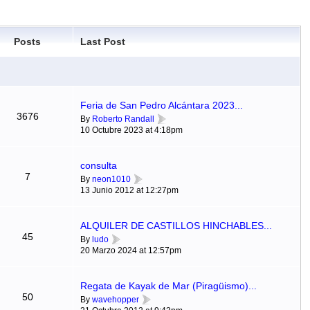
Posts
Last Post
Feria de San Pedro Alcántara 2023...
3676
By
Roberto Randall
10 Octubre 2023 at 4:18pm
consulta
7
By
neon1010
13 Junio 2012 at 12:27pm
ALQUILER DE CASTILLOS HINCHABLES...
45
By
ludo
20 Marzo 2024 at 12:57pm
Regata de Kayak de Mar (Piragüismo)...
50
By
wavehopper