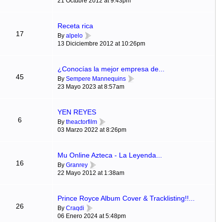
21 Octubre 2012 at 9:43pm
Receta rica
17
By
alpelo
13 Diciciembre 2012 at 10:26pm
¿Conocías la mejor empresa de...
45
By
Sempere Mannequins
23 Mayo 2023 at 8:57am
YEN REYES
6
By
theactorfilm
03 Marzo 2022 at 8:26pm
Mu Online Azteca - La Leyenda...
16
By
Granrey
22 Mayo 2012 at 1:38am
Prince Royce Album Cover & Tracklisting!!...
26
By
Craqdi
06 Enero 2024 at 5:48pm