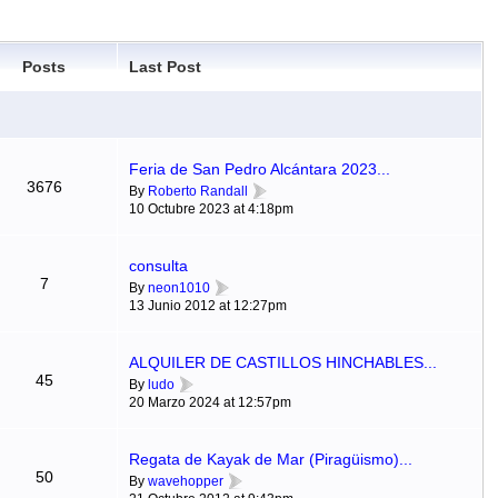
Posts
Last Post
Feria de San Pedro Alcántara 2023...
3676
By
Roberto Randall
10 Octubre 2023 at 4:18pm
consulta
7
By
neon1010
13 Junio 2012 at 12:27pm
ALQUILER DE CASTILLOS HINCHABLES...
45
By
ludo
20 Marzo 2024 at 12:57pm
Regata de Kayak de Mar (Piragüismo)...
50
By
wavehopper