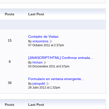
Posts
Last Post
Contador de Visitas
15
By
vickyvictoria
07 Octubre 2011 at 2:37pm
[JAVASCRIPT/HTML] Confirmar entrada...
8
By
Hicham
03 Diciciembre 2011 at 6:37pm
Formulario en ventana emergente....
36
By
jokings80
28 Julio 2012 at 1:32pm
Posts
Last Post