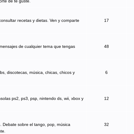
orte de te guste.
onsultar recetas y dietas. Ven y comparte
17
 mensajes de cualquier tema que tengas
48
bs, discotecas, música, chicas, chicos y
6
solas ps2, ps3, psp, nintendo ds, wii, xbox y
12
s. Debate sobre el tango, pop, música
32
te.