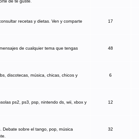
orte de te guste.
onsultar recetas y dietas. Ven y comparte
17
 mensajes de cualquier tema que tengas
48
bs, discotecas, música, chicas, chicos y
6
solas ps2, ps3, psp, nintendo ds, wii, xbox y
12
s. Debate sobre el tango, pop, música
32
te.