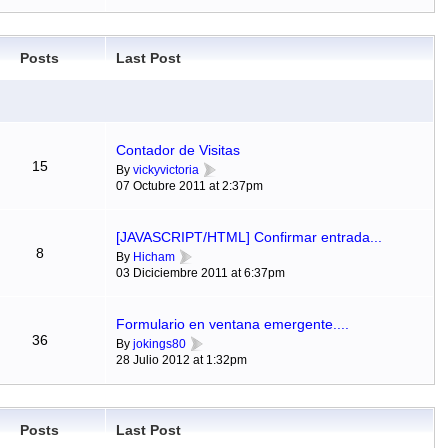
Posts
Last Post
Contador de Visitas
15
By
vickyvictoria
07 Octubre 2011 at 2:37pm
[JAVASCRIPT/HTML] Confirmar entrada...
8
By
Hicham
03 Diciciembre 2011 at 6:37pm
Formulario en ventana emergente....
36
By
jokings80
28 Julio 2012 at 1:32pm
Posts
Last Post