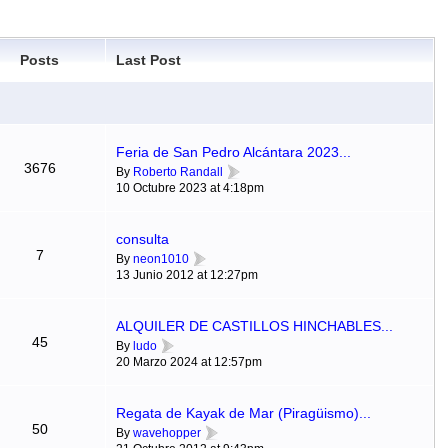
Posts
Last Post
Feria de San Pedro Alcántara 2023...
3676
By
Roberto Randall
10 Octubre 2023 at 4:18pm
consulta
7
By
neon1010
13 Junio 2012 at 12:27pm
ALQUILER DE CASTILLOS HINCHABLES...
45
By
ludo
20 Marzo 2024 at 12:57pm
Regata de Kayak de Mar (Piragüismo)...
50
By
wavehopper