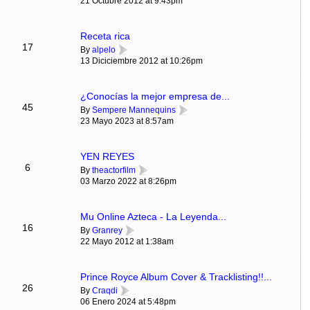
21 Octubre 2012 at 9:43pm
Receta rica
17
By
alpelo
13 Diciciembre 2012 at 10:26pm
¿Conocías la mejor empresa de...
45
By
Sempere Mannequins
23 Mayo 2023 at 8:57am
YEN REYES
6
By
theactorfilm
03 Marzo 2022 at 8:26pm
Mu Online Azteca - La Leyenda...
16
By
Granrey
22 Mayo 2012 at 1:38am
Prince Royce Album Cover & Tracklisting!!...
26
By
Craqdi
06 Enero 2024 at 5:48pm