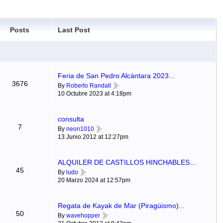
Posts
Last Post
Feria de San Pedro Alcántara 2023...
3676
By
Roberto Randall
10 Octubre 2023 at 4:18pm
consulta
7
By
neon1010
13 Junio 2012 at 12:27pm
ALQUILER DE CASTILLOS HINCHABLES...
45
By
ludo
20 Marzo 2024 at 12:57pm
Regata de Kayak de Mar (Piragüismo)...
50
By
wavehopper