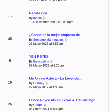
21 Octubre 2012 at 9:43pm
Receta rica
17
By
alpelo
13 Diciciembre 2012 at 10:26pm
¿Conocías la mejor empresa de...
45
By
Sempere Mannequins
23 Mayo 2023 at 8:57am
YEN REYES
6
By
theactorfilm
03 Marzo 2022 at 8:26pm
Mu Online Azteca - La Leyenda...
16
By
Granrey
22 Mayo 2012 at 1:38am
Prince Royce Album Cover & Tracklisting!!...
26
By
Craqdi
06 Enero 2024 at 5:48pm