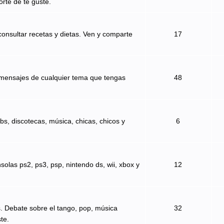
orte de te guste.
onsultar recetas y dietas. Ven y comparte
17
 mensajes de cualquier tema que tengas
48
bs, discotecas, música, chicas, chicos y
6
solas ps2, ps3, psp, nintendo ds, wii, xbox y
12
s. Debate sobre el tango, pop, música
32
te.