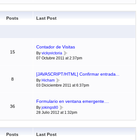
Posts
Last Post
Contador de Visitas
15
By
vickyvictoria
07 Octubre 2011 at 2:37pm
[JAVASCRIPT/HTML] Confirmar entrada...
8
By
Hicham
03 Diciciembre 2011 at 6:37pm
Formulario en ventana emergente....
36
By
jokings80
28 Julio 2012 at 1:32pm
Posts
Last Post