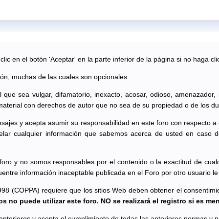
ic en el botón 'Aceptar' en la parte inferior de la página si no haga cli
ión, muchas de las cuales son opcionales.
al que sea vulgar, difamatorio, inexacto, acosar, odioso, amenazador,
material con derechos de autor que no sea de su propiedad o de los du
sajes y acepta asumir su responsabilidad en este foro con respecto a
lar cualquier información que sabemos acerca de usted en caso d
oro y no somos responsables por el contenido o la exactitud de cual
uentre información inaceptable publicada en el Foro por otro usuario 
998 (COPPA) requiere que los sitios Web deben obtener el consentimient
s no puede utilizar este foro. NO se realizará el registro si es me
s anteriores y acepta el cumplimiento de todas las anteriores normas y po