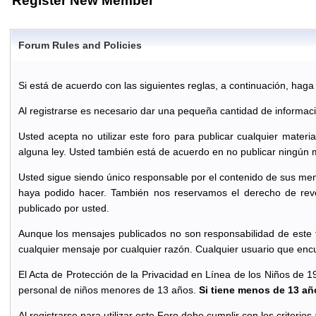
Register New Member
Forum Rules and Policies
Si está de acuerdo con las siguientes reglas, a continuación, haga cl
Al registrarse es necesario dar una pequeña cantidad de informac
Usted acepta no utilizar este foro para publicar cualquier materi
alguna ley. Usted también está de acuerdo en no publicar ningún 
Usted sigue siendo único responsable por el contenido de sus men
haya podido hacer. También nos reservamos el derecho de reve
publicado por usted.
Aunque los mensajes publicados no son responsabilidad de este f
cualquier mensaje por cualquier razón. Cualquier usuario que enc
El Acta de Protección de la Privacidad en Línea de los Niños de 1
personal de niños menores de 13 años.
Si tiene menos de 13 año
Al registrarse para utilizar este Foro debe cumplir con los criterio