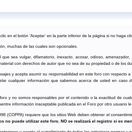
ic en el botón 'Aceptar' en la parte inferior de la página si no haga cli
ión, muchas de las cuales son opcionales.
al que sea vulgar, difamatorio, inexacto, acosar, odioso, amenazador,
material con derechos de autor que no sea de su propiedad o de los du
sajes y acepta asumir su responsabilidad en este foro con respecto a
lar cualquier información que sabemos acerca de usted en caso d
oro y no somos responsables por el contenido o la exactitud de cual
uentre información inaceptable publicada en el Foro por otro usuario 
998 (COPPA) requiere que los sitios Web deben obtener el consentimient
s no puede utilizar este foro. NO se realizará el registro si es me
s anteriores y acepta el cumplimiento de todas las anteriores normas y po