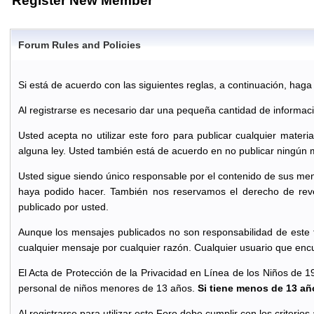
Register New Member
Forum Rules and Policies
Si está de acuerdo con las siguientes reglas, a continuación, haga cl
Al registrarse es necesario dar una pequeña cantidad de informac
Usted acepta no utilizar este foro para publicar cualquier materi
alguna ley. Usted también está de acuerdo en no publicar ningún 
Usted sigue siendo único responsable por el contenido de sus men
haya podido hacer. También nos reservamos el derecho de reve
publicado por usted.
Aunque los mensajes publicados no son responsabilidad de este f
cualquier mensaje por cualquier razón. Cualquier usuario que enc
El Acta de Protección de la Privacidad en Línea de los Niños de 1
personal de niños menores de 13 años.
Si tiene menos de 13 año
Al registrarse para utilizar este Foro debe cumplir con los criterio