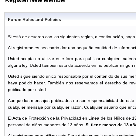
Register New Member
Forum Rules and Policies
Si está de acuerdo con las siguientes reglas, a continuación, haga cl
Al registrarse es necesario dar una pequeña cantidad de informac
Usted acepta no utilizar este foro para publicar cualquier materi
alguna ley. Usted también está de acuerdo en no publicar ningún 
Usted sigue siendo único responsable por el contenido de sus men
haya podido hacer. También nos reservamos el derecho de reve
publicado por usted.
Aunque los mensajes publicados no son responsabilidad de este f
cualquier mensaje por cualquier razón. Cualquier usuario que enc
El Acta de Protección de la Privacidad en Línea de los Niños de 1
personal de niños menores de 13 años.
Si tiene menos de 13 año
Al registrarse para utilizar este Foro debe cumplir con los criterio