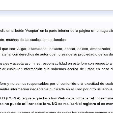
ic en el botón 'Aceptar' en la parte inferior de la página si no haga cli
ión, muchas de las cuales son opcionales.
al que sea vulgar, difamatorio, inexacto, acosar, odioso, amenazador,
material con derechos de autor que no sea de su propiedad o de los du
sajes y acepta asumir su responsabilidad en este foro con respecto a
lar cualquier información que sabemos acerca de usted en caso d
oro y no somos responsables por el contenido o la exactitud de cual
uentre información inaceptable publicada en el Foro por otro usuario 
998 (COPPA) requiere que los sitios Web deben obtener el consentimient
s no puede utilizar este foro. NO se realizará el registro si es me
s anteriores y acepta el cumplimiento de todas las anteriores normas y po