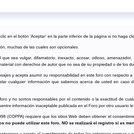
ic en el botón 'Aceptar' en la parte inferior de la página si no haga cli
ión, muchas de las cuales son opcionales.
al que sea vulgar, difamatorio, inexacto, acosar, odioso, amenazador,
material con derechos de autor que no sea de su propiedad o de los du
sajes y acepta asumir su responsabilidad en este foro con respecto a
lar cualquier información que sabemos acerca de usted en caso d
oro y no somos responsables por el contenido o la exactitud de cual
uentre información inaceptable publicada en el Foro por otro usuario 
998 (COPPA) requiere que los sitios Web deben obtener el consentimient
s no puede utilizar este foro. NO se realizará el registro si es me
s anteriores y acepta el cumplimiento de todas las anteriores normas y po