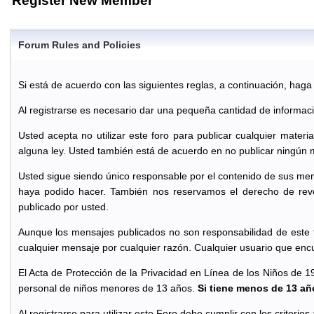
Register New Member
Forum Rules and Policies
Si está de acuerdo con las siguientes reglas, a continuación, haga cl
Al registrarse es necesario dar una pequeña cantidad de informac
Usted acepta no utilizar este foro para publicar cualquier materi
alguna ley. Usted también está de acuerdo en no publicar ningún 
Usted sigue siendo único responsable por el contenido de sus men
haya podido hacer. También nos reservamos el derecho de reve
publicado por usted.
Aunque los mensajes publicados no son responsabilidad de este f
cualquier mensaje por cualquier razón. Cualquier usuario que enc
El Acta de Protección de la Privacidad en Línea de los Niños de 1
personal de niños menores de 13 años.
Si tiene menos de 13 año
Al registrarse para utilizar este Foro debe cumplir con los criterio