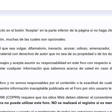
ic en el botón 'Aceptar' en la parte inferior de la página si no haga cli
ión, muchas de las cuales son opcionales.
al que sea vulgar, difamatorio, inexacto, acosar, odioso, amenazador,
material con derechos de autor que no sea de su propiedad o de los du
sajes y acepta asumir su responsabilidad en este foro con respecto a
lar cualquier información que sabemos acerca de usted en caso d
oro y no somos responsables por el contenido o la exactitud de cual
uentre información inaceptable publicada en el Foro por otro usuario 
998 (COPPA) requiere que los sitios Web deben obtener el consentimient
s no puede utilizar este foro. NO se realizará el registro si es me
s anteriores y acepta el cumplimiento de todas las anteriores normas y po