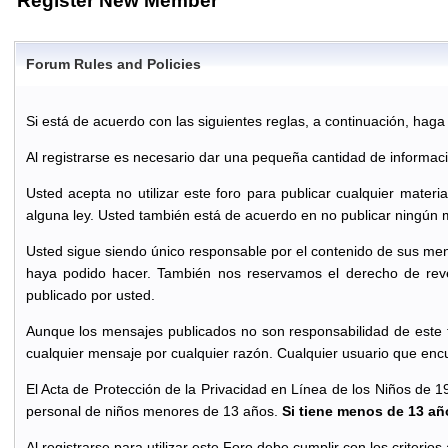
Register New Member
Forum Rules and Policies
Si está de acuerdo con las siguientes reglas, a continuación, haga cl
Al registrarse es necesario dar una pequeña cantidad de informac
Usted acepta no utilizar este foro para publicar cualquier materi
alguna ley. Usted también está de acuerdo en no publicar ningún 
Usted sigue siendo único responsable por el contenido de sus men
haya podido hacer. También nos reservamos el derecho de reve
publicado por usted.
Aunque los mensajes publicados no son responsabilidad de este f
cualquier mensaje por cualquier razón. Cualquier usuario que enc
El Acta de Protección de la Privacidad en Línea de los Niños de 1
personal de niños menores de 13 años.
Si tiene menos de 13 año
Al registrarse para utilizar este Foro debe cumplir con los criterio