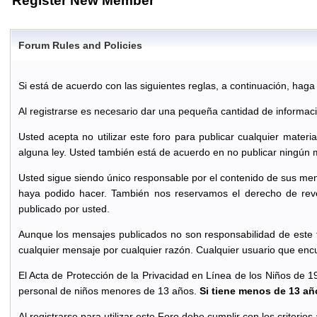
Register New Member
Forum Rules and Policies
Si está de acuerdo con las siguientes reglas, a continuación, haga cl
Al registrarse es necesario dar una pequeña cantidad de informac
Usted acepta no utilizar este foro para publicar cualquier materi
alguna ley. Usted también está de acuerdo en no publicar ningún 
Usted sigue siendo único responsable por el contenido de sus men
haya podido hacer. También nos reservamos el derecho de reve
publicado por usted.
Aunque los mensajes publicados no son responsabilidad de este f
cualquier mensaje por cualquier razón. Cualquier usuario que enc
El Acta de Protección de la Privacidad en Línea de los Niños de 1
personal de niños menores de 13 años.
Si tiene menos de 13 año
Al registrarse para utilizar este Foro debe cumplir con los criterio