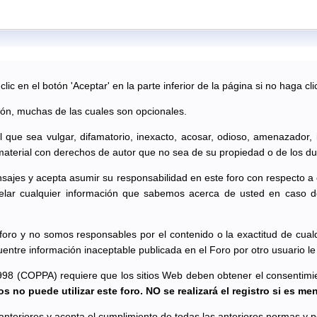
ic en el botón 'Aceptar' en la parte inferior de la página si no haga cli
ión, muchas de las cuales son opcionales.
al que sea vulgar, difamatorio, inexacto, acosar, odioso, amenazador,
material con derechos de autor que no sea de su propiedad o de los du
sajes y acepta asumir su responsabilidad en este foro con respecto a
lar cualquier información que sabemos acerca de usted en caso d
oro y no somos responsables por el contenido o la exactitud de cual
uentre información inaceptable publicada en el Foro por otro usuario 
998 (COPPA) requiere que los sitios Web deben obtener el consentimient
s no puede utilizar este foro. NO se realizará el registro si es me
s anteriores y acepta el cumplimiento de todas las anteriores normas y po