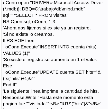
oConn.open "DRIVER={Microsoft Access Driver
(*.mdb)}; DBQ=C:\trabajo\db\mibd.mdb"
sql = "SELECT * FROM visitas"
RS.Open sql, oConn, 1,3
'Ahora nos fijamos si existe ya un registro.
'Si no existe lo creamos.
If RS.EOF then
oConn.Execute"INSERT INTO cuenta (hits)
VALUES (1)"
'Si existe el registro se aumenta en 1 el valor.
Else
oConn.Execute"UPDATE cuenta SET hits="&
(rs("hits")+1)&""
End IF
'La siguiente linea imprime la cantidad de hits.
Response.Write "Hasta este momento esta
pagina fue ""visitada"":<B> "&RS("hits")&"</B>"