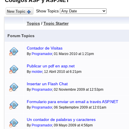
Códigos ASP y ASP.NET
Show Topics
New Topic
Topics
/
Topic Starter
Forum Topics
Contador de Visitas
By
Programador
, 01 Marzo 2010 at 1:21pm
Publicar un pdf en asp.net
By
molder
, 12 Abril 2010 at 6:21pm
Insertar un Flash Chat
By
Programador
, 02 Noviembre 2009 at 12:53pm
Formulario para enviar un email a través ASP.NET
By
Programador
, 06 Septiempbre 2009 at 12:01am
Un contador de palabras y caracteres
By
Programador
, 09 Mayo 2009 at 4:56pm